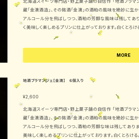
北海道スイーツ専門店・野上菓子舗の自信作 「地酒ブラマ
蔵「金滴酒造」、その銘酒「金滴」の酒粕の風味を絶妙に生か
アルコール分を飛ばしつつ、酒粕の芳醇な風味は残してあり
く美味しく楽しめるプリンに仕上がっております。白くとろけ
滝川銘菓！ 野上菓子舗が自信を持って、全国の皆様へお届け致します！ ・内容量
・消費期限 製造日を含めて7日 （北海道内→到着日を
日） ・原材料 牛乳、生クリーム、酒粕（金滴）、砂糖、食
MORE
送 クール便にてお届け致します。
地酒ブラマンジェ【金滴】 ６個入り
¥2,600
北海道スイーツ専門店・野上菓子舗の自信作 「地酒ブラマ
蔵「金滴酒造」、その銘酒「金滴」の酒粕の風味を絶妙に生か
アルコール分を飛ばしつつ、酒粕の芳醇な味は残してありま
美味しく楽しめるプリンに仕上がっております。白くとろける