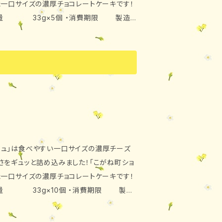
た一口サイズの濃厚チョコレートケーキです！
道外→到着日を含めて4日） ・原材料
牛乳、鶏卵、砂糖、バター
 牛乳、チョコレート、鶏卵、砂糖、コ
下） ・発送 クール便にてお届け致しま
ジュ」は食べやすい一口サイズの濃厚チーズ
さをギュッと詰め込みました！「こがね町ショ
た一口サイズの濃厚チョコレートケーキです！
・内容量 33g×10個 ・消費期限 製造
道外→到着日を含めて4日） ・原材料
乳、鶏卵、砂糖、バター コ