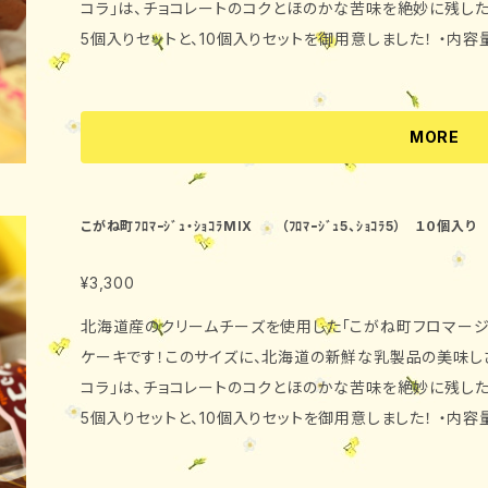
コラ」は、チョコレートのコクとほのかな苦味を絶妙に残し
5個入りセットと、10個入りセットを御用意しました！ ・内容量 33g×5個 ・消費期限 製造
日を含めて7日 （北海道内→到着日を含めて5日、北海
（フロマージュ）クリームチーズ、
コーンスターチ、白ワイン、レモン （ショコラ）
MORE
ーンスターチ、バター ・保存方法 要冷蔵（10℃以
す。
こがね町ﾌﾛﾏｰｼﾞｭ・ｼｮｺﾗMIX （ﾌﾛﾏｰｼﾞｭ5、ｼｮｺﾗ5） １０個入り
¥3,300
北海道産のクリームチーズを使用した「こがね町フロマー
ケーキです！このサイズに、北海道の新鮮な乳製品の美味し
コラ」は、チョコレートのコクとほのかな苦味を絶妙に残し
5個入りセットと、10個入りセットを御用意しました！ 
日を含めて7日 （北海道内→到着日を含めて5日、北海
（フロマージュ）クリームチーズ、牛