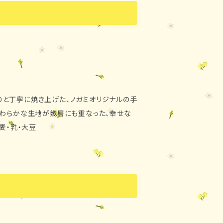
牛乳、チョコレート、鶏卵、砂糖、コー
） ・発送 クール便にてお届け致しま
と丁寧に焼き上げた、ノガミオリジナルの手
やわらかな生地が幾層にも重なった、幸せな
ルギー 卵・小麦・乳・大豆