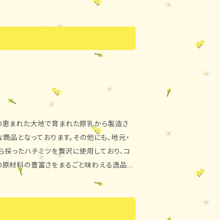
0cc×6本 ・
めて5日、北海道外→到着日を含めて4日）
・保存方法 要冷蔵（10℃以下） ・発送
の恵まれた大地で育まれた原乳から製造さ
商品となっております。その他にも、地元・
ら採ったハチミツを贅沢に使用しており、コ
の原材料の豊富さをまるごと味わえる逸品と
小麦粉、 ハチミツ（滝川産菜の
物油脂、ソルビット、乳化剤
日光、高温多湿はお避け下さい。 ・発送