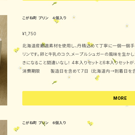
クール便にてお届け致します。
こがね町 プリン ４個入り
¥1,750
北海道産厳選素材を使用し、丹精込めて丁寧に一個一個手
リンです。卵と牛乳のコク、メープルシュガーの風味を生か
きになること間違いなし！ 4本入りセットと6本入りセットがあります。 ・内容量 10
消費期限 製造日を含めて7日 （北海道内→到着日を含
・原材料 牛乳、生クリーム、鶏卵、砂糖、メイプルシュ
下） ・発送 クール便にてお届け致します。
MORE
こがね町 プリン 6個入り