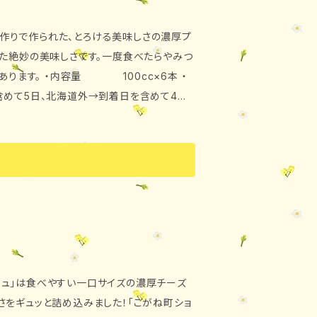
作りで作られた、とろける美味しさの濃厚プ
した絶妙の美味しさです。一度食べたらやみつ
0cc×6本 ・
めて5日、北海道外→到着日を含めて4日）
ガー、洋酒 ・保存方法 要冷蔵（10℃以
ジュ」は食べやすい一口サイズの濃厚チーズ
さをギュッと詰め込みました！「こがね町ショ