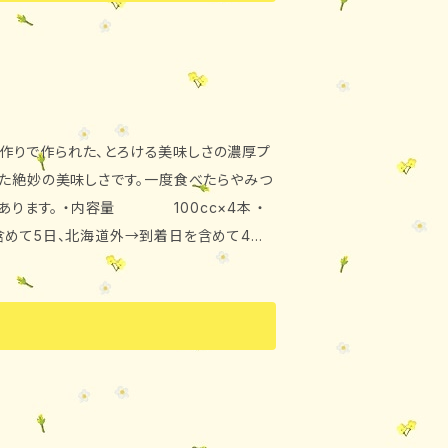
作りで作られた、とろける美味しさの濃厚プ
した絶妙の美味しさです。一度食べたらやみつ
0cc×4本 ・
めて5日、北海道外→到着日を含めて4日）
ガー、洋酒 ・保存方法 要冷蔵（10℃以