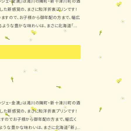
ンジェ・金滴」は滝川の隣町・新十津川町の酒
した新感覚の、まさに和洋折衷プリンです！
ますので、お子様から御年配の方まで、幅広
るような豊かな味わいは、まさに北海道「新」
 100cc×4本
含めて5日、北海道外→到着日を含めて4
塩 ・保存方法 要冷蔵（10℃以下） ・発
ンジェ・金滴」は滝川の隣町・新十津川町の酒
した新感覚の、まさに和洋折衷プリンです！
すのでお子様から御年配の方まで、幅広く
ような豊かな味わいは、まさに北海道「新」