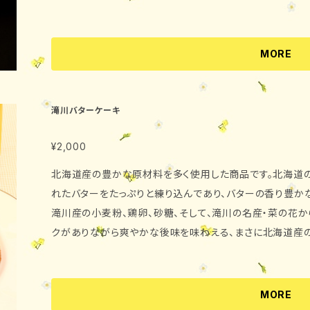
滝川銘菓！野上菓子舗が自信を持って、全国の皆様へお届け致します！ ・内容量 10
消費期限 製造日を含めて7日 （北海道内→到着日を含
・原材料 牛乳、生クリーム、酒粕（金滴）、砂糖、食塩 
MORE
クール便にてお届け致します。
滝川バターケーキ
¥2,000
北海道産の豊かな原材料を多く使用した商品です。北海道
れたバターをたっぷりと練り込んであり、バターの香り豊かな
滝川産の小麦粉、鶏卵、砂糖、そして、滝川の名産・菜の花か
クがありながら爽やかな後味を味わえる、まさに北海道産
なっております。 ・内容量 約280g （直径14～15cm） ・消費期限 商品発送日を含めて2
週間程度 ・原材料 鶏卵、バター、砂糖、
花）、加糖練乳、脱脂粉乳 洋酒、植
MORE
膨張剤、香料、着色料（カロチン） ・保存方法 直射