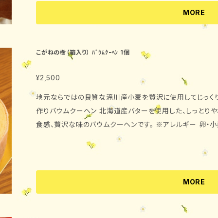
ーンスターチ、白ワイン、レモン （ショコラ） 
MORE
ンスターチ、バター ・保存方法 要冷蔵（10℃以下
す。
こがねの樹（箱入り） ﾊﾞｳﾑｸｰﾍﾝ 1個
¥2,500
地元ならではの良質な滝川産小麦を贅沢に使用してじっくり
作りバウムクーヘン 北海道産バターを使用した、しっとり
食感、贅沢な味のバウムクーヘンです。 ※アレ
MORE