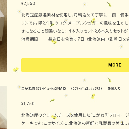
¥2,550
北海道産厳選素材を使用し、丹精込めて丁寧に一個一個手
リンです。卵と牛乳のコク、メープルシュガーの風味を生か
きになること間違いなし！ 4本入りセットと6本入りセットがあります。 ・内容量 10
消費期限 製造日を含めて7日 （北海道内→到着日を含
・原材料 牛乳、生クリーム、鶏卵、砂糖、メイプルシュ
下） ・発送 クール便にてお届け致します。
MORE
こがね町ﾌﾛﾏｰｼﾞｭ・ｼｮｺﾗMIX （ﾌﾛﾏｰｼﾞｭ3、ｼｮｺﾗ2） ５個入り
¥1,750
北海道産のクリームチーズを使用した「こがね町フロマー
ケーキです！このサイズに、北海道の新鮮な乳製品の美味し