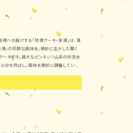
様へお届けする「地酒ケーキ・金滴」は、滝
滴」の芳醇な風味を、絶妙に生かした驚く
ケーキです。雄大なピンネシリ山系の伏流水
ール分を飛ばし、風味を絶妙に調整していま
好まれており、どなたにも安心してお召し
2年 全国菓子博覧会 全菓博栄誉賞を受賞
本酒、酒かす、植物油脂、食塩 洋
 ・保存方法 直射日光、高温多湿はお避け
品質維持の為）。