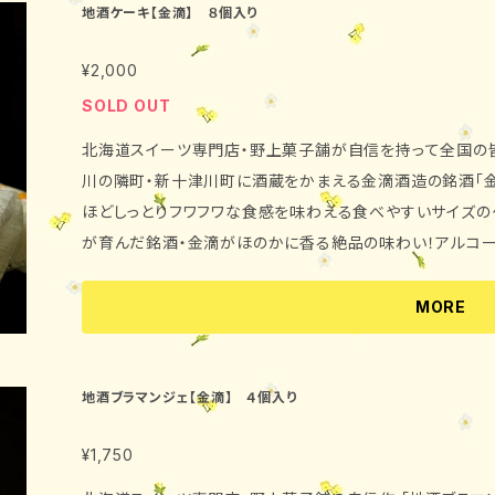
地酒ケーキ【金滴】 ８個入り
¥2,000
SOLD OUT
北海道スイーツ専門店・野上菓子舗が自信を持って全国の皆
川の隣町・新十津川町に酒蔵をかまえる金滴酒造の銘酒「金
ほどしっとりフワフワな食感を味わえる食べやすいサイズの
が育んだ銘酒・金滴がほのかに香る絶品の味わい！アルコ
すので、お子様から御年配の方まで幅広い年代層のお客様に
上がり頂くことが出来ます。御贈答用にも最適です。200
MORE
した地元・北海道滝川銘菓です！ ・内容量 約33g×8個 ・消費期限 商品発送日を含めて2
週間程度 ・原材料 鶏卵、砂糖、小麦粉、日
酒、ソルビット、乳化剤、膨張剤、香料、着色料（カロチン）
地酒ブラマンジェ【金滴】 ４個入り
下さい。 ・発送 クール便にてお届け致します（高
¥1,750